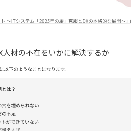
ト ～ITシステム「2025年の崖」克服とDXの本格的な展開～」
DX人材の不在をいかに解決するか
に以下のようなことになります。
題とは？
の穴を埋められない
材の不足
ントができていない
が増えすぎ