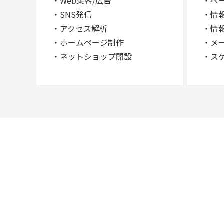
・Web集客/広告
・ペ
・SNS発信
・情
・アクセス解析
・情
・ホームページ制作
・メ
・ネットショップ開設
・ス